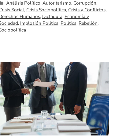
Categorías
Análisis Político
,
Autoritarismo
,
Corrupción
,
Crisis Social
,
Crisis Sociopolítica
,
Crisis y Conflictos
,
Derechos Humanos
,
Dictadura
,
Economía y
Sociedad
,
Implosión Política
,
Política
,
Rebelión
,
Sociopolítica