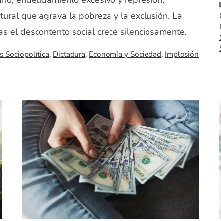
ano, endeudamiento excesivo y represión,
ural que agrava la pobreza y la exclusión. La
as el descontento social crece silenciosamente.
is Sociopolítica
,
Dictadura
,
Economía y Sociedad
,
Implosión