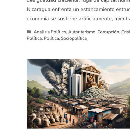
desigualdad creciente, fuga de capital hum
Nicaragua enfrenta un estancamiento estruct
economía se sostiene artificialmente, mientr
Categorías
Análisis Político
,
Autoritarismo
,
Corrupción
,
Cris
Política
,
Política
,
Sociopolítica