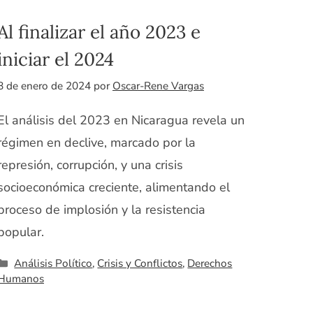
Al finalizar el año 2023 e
iniciar el 2024
8 de enero de 2024
por
Oscar-Rene Vargas
El análisis del 2023 en Nicaragua revela un
régimen en declive, marcado por la
represión, corrupción, y una crisis
socioeconómica creciente, alimentando el
proceso de implosión y la resistencia
popular.
Categorías
Análisis Político
,
Crisis y Conflictos
,
Derechos
Humanos