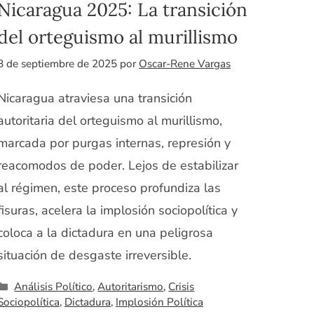
Nicaragua 2025: La transición
del orteguismo al murillismo
8 de septiembre de 2025
por
Oscar-Rene Vargas
Nicaragua atraviesa una transición
autoritaria del orteguismo al murillismo,
marcada por purgas internas, represión y
reacomodos de poder. Lejos de estabilizar
al régimen, este proceso profundiza las
fisuras, acelera la implosión sociopolítica y
coloca a la dictadura en una peligrosa
situación de desgaste irreversible.
Categorías
Análisis Político
,
Autoritarismo
,
Crisis
Sociopolítica
,
Dictadura
,
Implosión Política