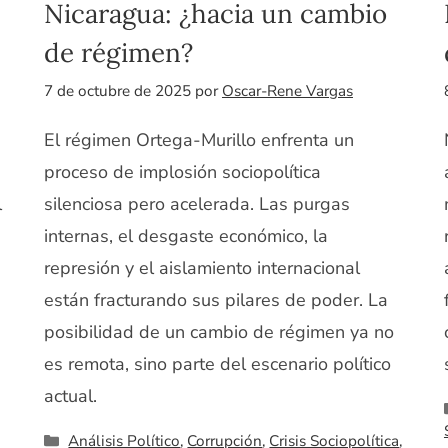
Nicaragua: ¿hacia un cambio
de régimen?
7 de octubre de 2025
por
Oscar-Rene Vargas
El régimen Ortega-Murillo enfrenta un
proceso de implosión sociopolítica
l
silenciosa pero acelerada. Las purgas
internas, el desgaste económico, la
represión y el aislamiento internacional
están fracturando sus pilares de poder. La
posibilidad de un cambio de régimen ya no
es remota, sino parte del escenario político
actual.
Categorías
Análisis Político
,
Corrupción
,
Crisis Sociopolítica
,