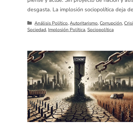
piense y actúe. Sin proyecto de nación y atr
desgasta. La implosión sociopolítica deja de
Categorías
Análisis Político
,
Autoritarismo
,
Corrupción
,
Cris
Sociedad
,
Implosión Política
,
Sociopolítica