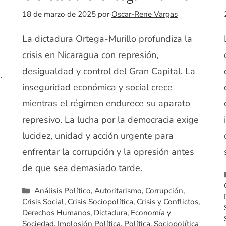
18 de marzo de 2025
por
Oscar-Rene Vargas
La dictadura Ortega-Murillo profundiza la
crisis en Nicaragua con represión,
desigualdad y control del Gran Capital. La
.
inseguridad económica y social crece
mientras el régimen endurece su aparato
represivo. La lucha por la democracia exige
lucidez, unidad y acción urgente para
enfrentar la corrupción y la opresión antes
de que sea demasiado tarde.
Categorías
Análisis Político
,
Autoritarismo
,
Corrupción
,
Crisis Social
,
Crisis Sociopolítica
,
Crisis y Conflictos
,
Derechos Humanos
,
Dictadura
,
Economía y
Sociedad
,
Implosión Política
,
Política
,
Sociopolítica