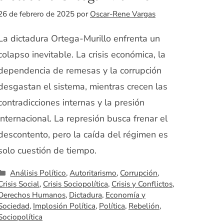
26 de febrero de 2025
por
Oscar-Rene Vargas
La dictadura Ortega-Murillo enfrenta un
colapso inevitable. La crisis económica, la
dependencia de remesas y la corrupción
desgastan el sistema, mientras crecen las
contradicciones internas y la presión
internacional. La represión busca frenar el
descontento, pero la caída del régimen es
solo cuestión de tiempo.
Categorías
Análisis Político
,
Autoritarismo
,
Corrupción
,
Crisis Social
,
Crisis Sociopolítica
,
Crisis y Conflictos
,
Derechos Humanos
,
Dictadura
,
Economía y
Sociedad
,
Implosión Política
,
Política
,
Rebelión
,
Sociopolítica