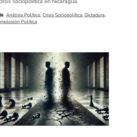
crisis sociopolítica en Nicaragua.
Categorías
Análisis Político
,
Crisis Sociopolítica
,
Dictadura
,
Implosión Política