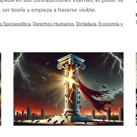
apada en sus contradicciones internas, el poder se
 ser teoría y empieza a hacerse visible.
is Sociopolítica
,
Derechos Humanos
,
Dictadura
,
Economía y