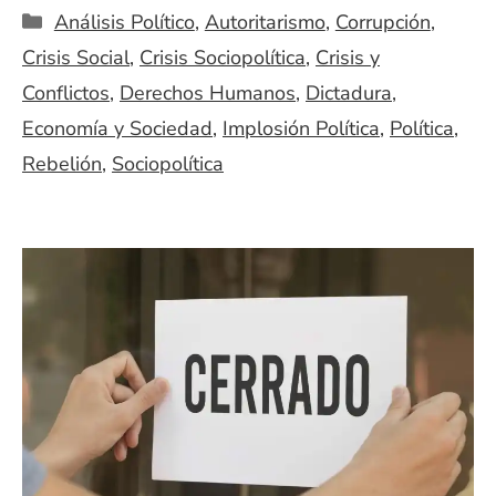
Categorías
Análisis Político
,
Autoritarismo
,
Corrupción
,
Crisis Social
,
Crisis Sociopolítica
,
Crisis y
Conflictos
,
Derechos Humanos
,
Dictadura
,
Economía y Sociedad
,
Implosión Política
,
Política
,
Rebelión
,
Sociopolítica