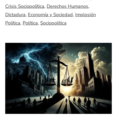
Crisis Sociopolítica
,
Derechos Humanos
,
Dictadura
,
Economía y Sociedad
,
Implosión
Política
,
Política
,
Sociopolítica