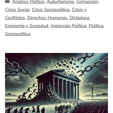
Categorías
Análisis Político
,
Autoritarismo
,
Corrupción
,
Crisis Social
,
Crisis Sociopolítica
,
Crisis y
Conflictos
,
Derechos Humanos
,
Dictadura
,
Economía y Sociedad
,
Implosión Política
,
Política
,
Sociopolítica