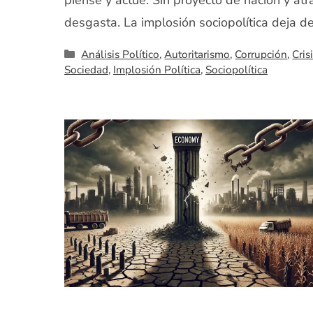
piense y actúe. Sin proyecto de nación y atr
desgasta. La implosión sociopolítica deja de
Categorías
Análisis Político
,
Autoritarismo
,
Corrupción
,
Cris
Sociedad
,
Implosión Política
,
Sociopolítica