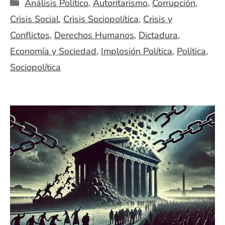
Categorías
Análisis Político
,
Autoritarismo
,
Corrupción
,
Crisis Social
,
Crisis Sociopolítica
,
Crisis y
Conflictos
,
Derechos Humanos
,
Dictadura
,
Economía y Sociedad
,
Implosión Política
,
Política
,
Sociopolítica