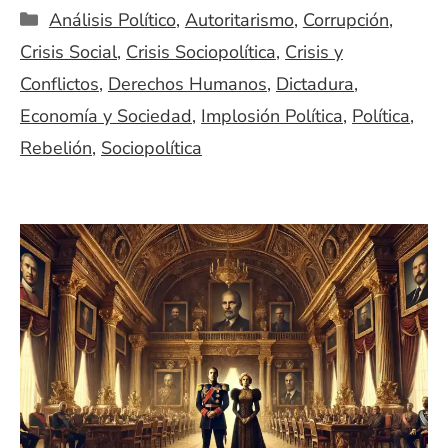
Categorías
Análisis Político
,
Autoritarismo
,
Corrupción
,
Crisis Social
,
Crisis Sociopolítica
,
Crisis y
Conflictos
,
Derechos Humanos
,
Dictadura
,
Economía y Sociedad
,
Implosión Política
,
Política
,
Rebelión
,
Sociopolítica