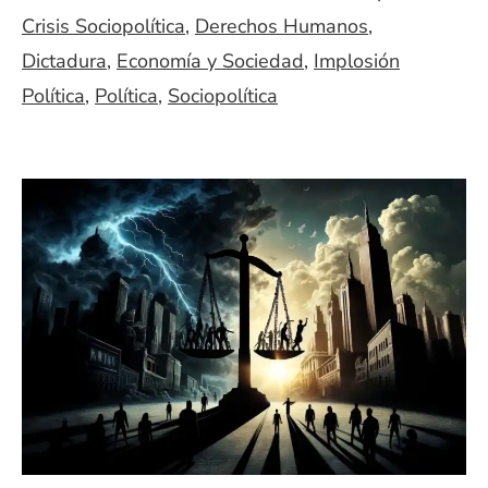
Crisis Sociopolítica
,
Derechos Humanos
,
Dictadura
,
Economía y Sociedad
,
Implosión
Política
,
Política
,
Sociopolítica