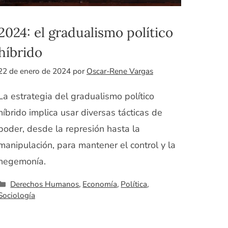
2024: el gradualismo político
híbrido
22 de enero de 2024
por
Oscar-Rene Vargas
La estrategia del gradualismo político
híbrido implica usar diversas tácticas de
poder, desde la represión hasta la
manipulación, para mantener el control y la
hegemonía.
Categorías
Derechos Humanos
,
Economía
,
Política
,
Sociología