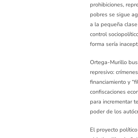
prohibiciones, repr
pobres se sigue ag
a la pequeña clase
control sociopolíti
forma sería inacept
Ortega-Murillo bus
represivo: crímenes
financiamiento y “f
confiscaciones eco
para incrementar t
poder de los autócr
El proyecto polític