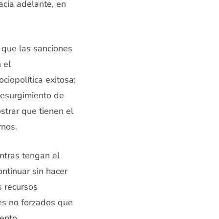
acia adelante, en
 que las sanciones
 el
iopolítica exitosa;
 resurgimiento de
strar que tienen el
rnos.
entras tengan el
ontinuar sin hacer
s recursos
res no forzados que
ento.