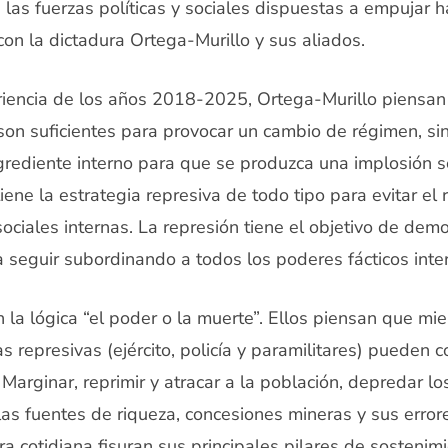
 las fuerzas políticas y sociales dispuestas a empujar h
on la dictadura Ortega-Murillo y sus aliados.
iencia de los años 2018-2025, Ortega-Murillo piensan
son suficientes para provocar un cambio de régimen, sin
rediente interno para que se produzca una implosión soc
ene la estrategia represiva de todo tipo para evitar el
sociales internas. La represión tiene el objetivo de demo
ra seguir subordinando a todos los poderes fácticos inte
 la lógica “el poder o la muerte”. Ellos piensan que mi
s represivas (ejército, policía y paramilitares) pueden c
Marginar, reprimir y atracar a la población, depredar lo
las fuentes de riqueza, concesiones mineras y sus erro
 cotidiana fisuran sus principales pilares de sostenimi