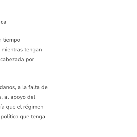
ica
n tiempo
e mientras tengan
encabezada por
danos, a la falta de
s, al apoyo del
aría que el régimen
 político que tenga