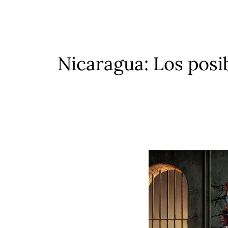
Saltar
al
contenido
Nicaragua: Los posib