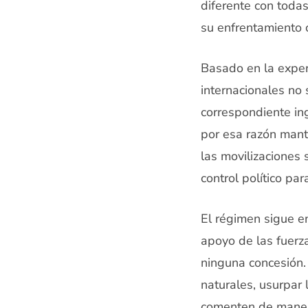
diferente con todas
su enfrentamiento c
Basado en la exper
internacionales no 
correspondiente ing
por esa razón manti
las movilizaciones 
control político pa
El régimen sigue en
apoyo de las fuerza
ninguna concesión. 
naturales, usurpar 
comenten de manera