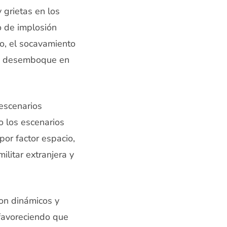
 grietas en los
o de implosión
go, el socavamiento
men desemboque en
escenarios
o los escenarios
por factor espacio,
litar extranjera y
on dinámicos y
 favoreciendo que