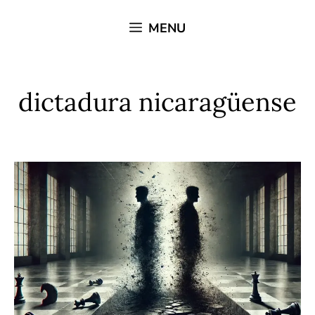
Saltar
MENU
al
contenido
dictadura nicaragüense