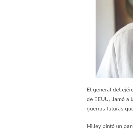
El general del ejér
de EEUU, llamó a l
guerras futuras qu
Milley pintó un pa