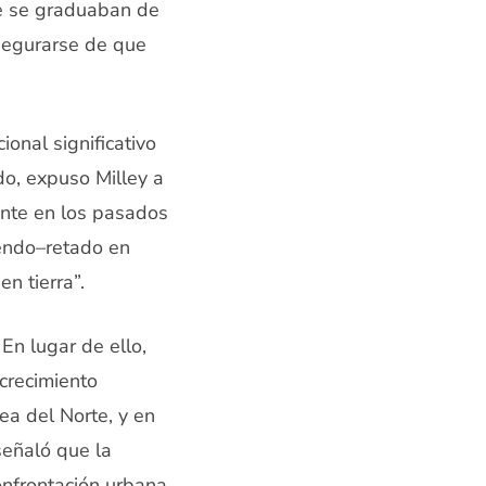
ue se graduaban de
asegurarse de que
ional significativo
o, expuso Milley a
ente en los pasados
iendo–retado en
en tierra”.
En lugar de ello,
 crecimiento
ea del Norte, y en
señaló que la
onfrontación urbana