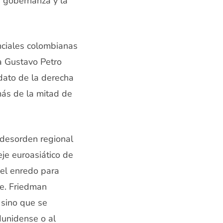
la gobernanza y la
nciales colombianas
a Gustavo Petro
dato de la derecha
más de la mitad de
o desorden regional
je euroasiático de
del enredo para
be. Friedman
 sino que se
dunidense o al