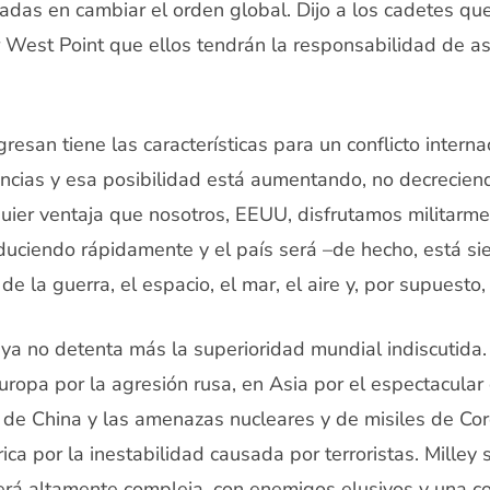
adas en cambiar el orden global. Dijo a los cadetes q
r West Point que ellos tendrán la responsabilidad de 
esan tiene las características para un conflicto internac
ncias y esa posibilidad está aumentando, no decreciend
quier ventaja que nosotros, EEUU, disfrutamos militarm
duciendo rápidamente y el país será –de hecho, está s
e la guerra, el espacio, el mar, el aire y, por supuesto, 
ya no detenta más la superioridad mundial indiscutida. 
ropa por la agresión rusa, en Asia por el espectacular
 de China y las amenazas nucleares y de misiles de Cor
ica por la inestabilidad causada por terroristas. Milley 
será altamente compleja, con enemigos elusivos y una c