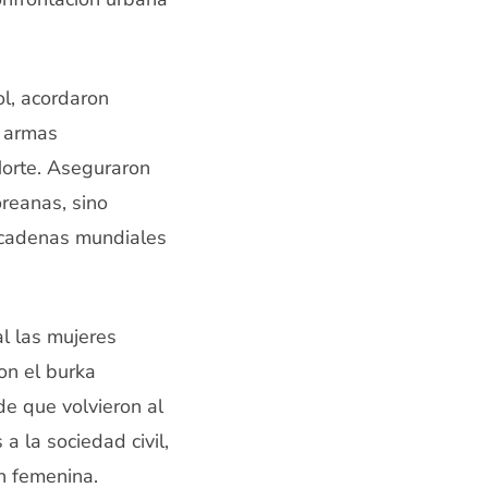
ol, acordaron
r armas
Norte. Aseguraron
reanas, sino
s cadenas mundiales
al las mujeres
on el burka
de que volvieron al
a la sociedad civil,
ón femenina.