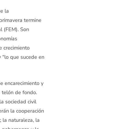
e la
 primavera termine
al (FEM). Son
conomías
e crecimiento
y “lo que sucede en
e encarecimiento y
 telón de fondo.
a sociedad civil
erán la cooperación
 la naturaleza, la