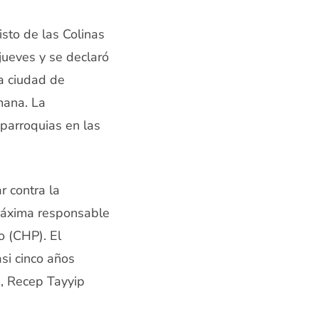
isto de las Colinas
ueves y se declaró
la ciudad de
mana. La
parroquias en las
r contra la
 máxima responsable
o (CHP). El
si cinco años
e, Recep Tayyip