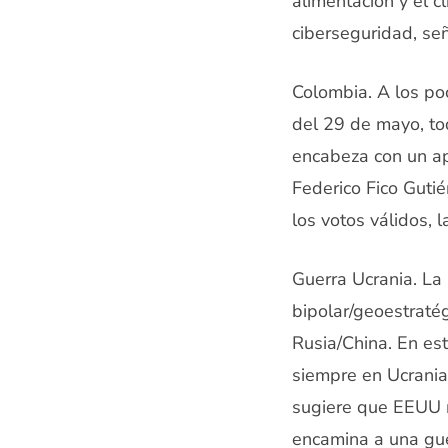
alimentación y el cl
ciberseguridad, se
Colombia. A los po
del 29 de mayo, to
encabeza con un ap
Federico Fico Guti
los votos válidos, 
Guerra Ucrania. La 
bipolar/geoestraté
Rusia/China. En es
siempre en Ucrania
sugiere que EEUU n
encamina a una gue