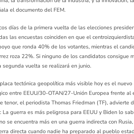
ima; la transformación de la industria, y la innovación, 
ñala el documento del FEM.
cos días de la primera vuelta de las elecciones preside
das las encuestas coinciden en que el centroizquierdist
oyo que ronda 40% de los votantes, mientras el candi
érrez roza 22%. Si ninguno de los candidatos consigue 
la segunda vuelta se realizará en junio.
placa tectónica geopolítica más visible hoy es el nuev
gico entre EEUU/30-OTAN/27-Unión Europea frente al e
te tenor, el periodista Thomas Friedman (TF), advierte 
: La guerra es más peligrosa para EEUU y Biden lo sa
o se encuentra más en una guerra indirecta con Rusia,
rra directa cuando nadie ha preparado al pueblo esta