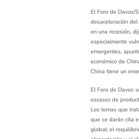
El Foro de Davos/Su
desaceleración del
en una recesión, d
especialmente vuln
emergentes, apuntó
económico de China
China tiene un eno
El Foro de Davos s
escasez de producto
Los temas que trata
que se darán cita 
global; el requilib