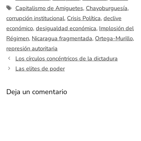
Etiquetas
Capitalismo de Amiguetes
,
Chayoburguesía
,
corrupción institucional
,
Crisis Política
,
declive
económico
,
desigualdad económica
,
Implosión del
Régimen
,
Nicaragua fragmentada
,
Ortega-Murillo
,
represión autoritaria
Los círculos concéntricos de la dictadura
Las elites de poder
Deja un comentario