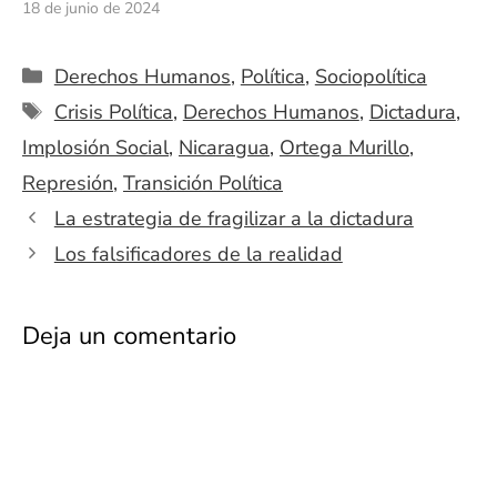
18 de junio de 2024
Categorías
Derechos Humanos
,
Política
,
Sociopolítica
Etiquetas
Crisis Política
,
Derechos Humanos
,
Dictadura
,
Implosión Social
,
Nicaragua
,
Ortega Murillo
,
Represión
,
Transición Política
La estrategia de fragilizar a la dictadura
Los falsificadores de la realidad
Deja un comentario