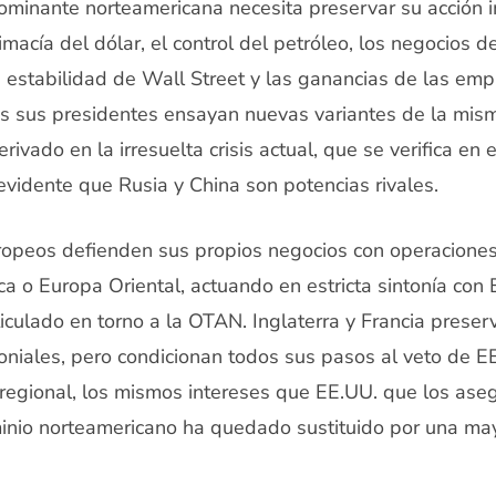
ominante norteamericana necesita preservar su acción im
imacía del dólar, el control del petróleo, los negocios d
 la estabilidad de Wall Street y las ganancias de las em
os sus presidentes ensayan nuevas variantes de la mism
rivado en la irresuelta crisis actual, que se verifica en
evidente que Rusia y China son potencias rivales.
uropeos defienden sus propios negocios con operaciones 
ca o Europa Oriental, actuando en estricta sintonía con
iculado en torno a la OTAN. Inglaterra y Francia preser
loniales, pero condicionan todos sus pasos al veto de 
 regional, los mismos intereses que EE.UU. que los aseg
inio norteamericano ha quedado sustituido por una may