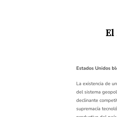
Saltar
al
contenido
El
Estados Unidos b
La existencia de u
del sistema geopol
declinante competit
supremacía tecnológ