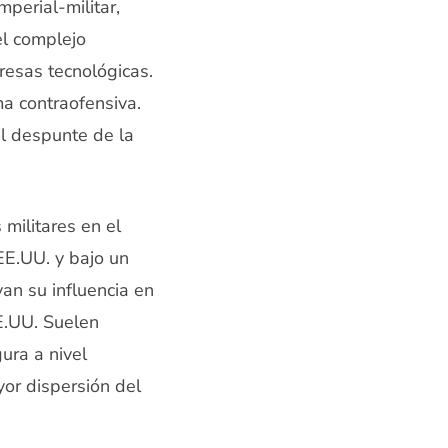
perial-militar,
el complejo
presas tecnológicas.
a contraofensiva.
 el despunte de la
militares en el
 EE.UU. y bajo un
van su influencia en
EE.UU. Suelen
ura a nivel
or dispersión del