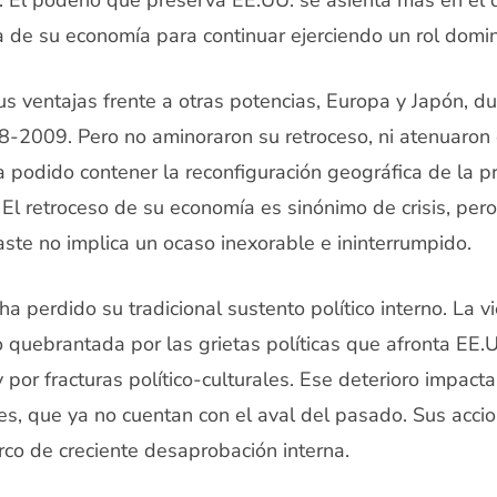
. El poderío que preserva EE.UU. se asienta más en el d
a de su economía para continuar ejerciendo un rol domi
s ventajas frente a otras potencias, Europa y Japón, dur
-2009. Pero no aminoraron su retroceso, ni atenuaron
a podido contener la reconfiguración geográfica de la 
. El retroceso de su economía es sinónimo de crisis, per
ste no implica un ocaso inexorable e ininterrumpido.
r ha perdido su tradicional sustento político interno. La
 quebrantada por las grietas políticas que afronta EE.U
y por fracturas político-culturales. Ese deterioro impact
es, que ya no cuentan con el aval del pasado. Sus accio
co de creciente desaprobación interna.