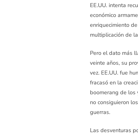
EE.UU. intenta rec
económico armament
enriquecimiento de 
multiplicación de l
Pero el dato más ll
veinte años, su pr
vez. EE.UU. fue hum
fracasó en la creaci
boomerang de los y
no consiguieron lo
guerras.
Las desventuras po