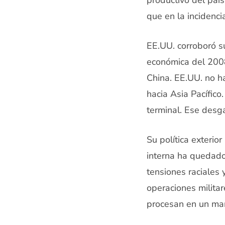
productivo del país
que en la incidenci
EE.UU. corroboró su
económica del 2008
China. EE.UU. no h
hacia Asia Pacífico
terminal. Ese desga
Su política exterio
interna ha quedado
tensiones raciales 
operaciones militar
procesan en un mar