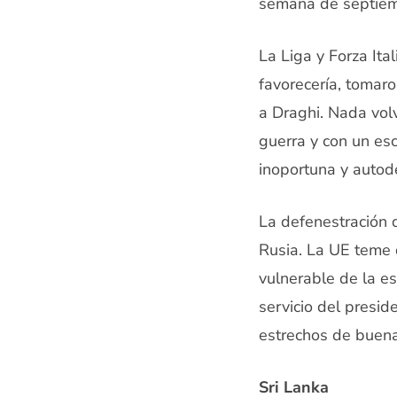
semana de septiemb
La Liga y Forza Ita
favorecería, tomar
a Draghi. Nada vol
guerra y con un es
inoportuna y autode
La defenestración 
Rusia. La UE teme q
vulnerable de la es
servicio del presid
estrechos de buena 
Sri Lanka