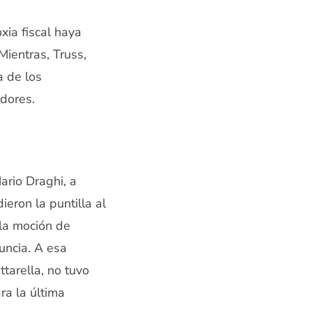
xia fiscal haya
ientras, Truss,
a de los
adores.
Mario Draghi, a
dieron la puntilla al
la moción de
uncia. A esa
tarella, no tuvo
ra la última