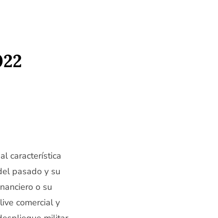
022
l característica
del pasado y su
inanciero o su
live comercial y