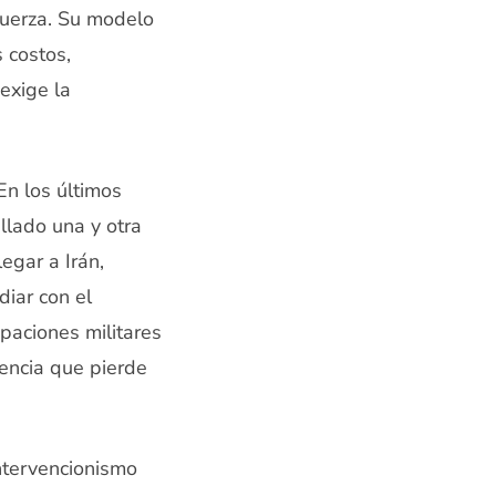
fuerza. Su modelo
 costos,
 exige la
En los últimos
llado una y otra
egar a Irán,
diar con el
paciones militares
encia que pierde
ntervencionismo