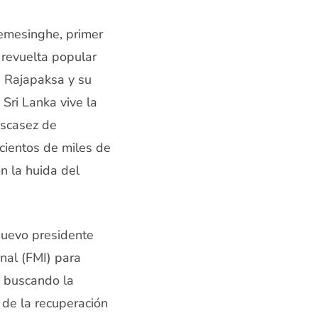
remesinghe, primer
 revuelta popular
e Rajapaksa y su
 Sri Lanka vive la
escasez de
 cientos de miles de
on la huida del
nuevo presidente
nal (FMI) para
á buscando la
 de la recuperación