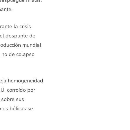
espliegue militar,
nante.
ante la crisis
 el despunte de
producción mundial
o no de colapso
 vieja homogeneidad
U. corroído por
a sobre sus
nes bélicas se