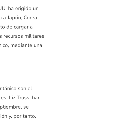
UU. ha erigido un
to a Japón, Corea
nto de cargar a
s recursos militares
mico, mediante una
itánico son el
es, Liz Truss, han
eptiembre, se
ón y, por tanto,