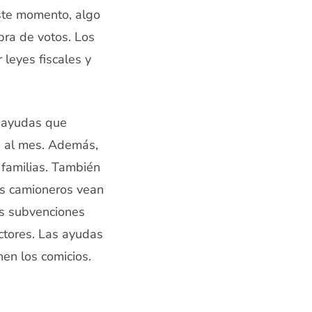
este momento, algo
pra de votos. Los
leyes fiscales y
s ayudas que
s al mes. Además,
 familias. También
os camioneros vean
as subvenciones
ctores. Las ayudas
en los comicios.