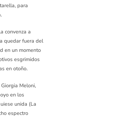
tarella, para
.
la convenza a
a quedar fuera del
idad en un momento
motivos esgrimidos
as en otoño.
 Giorgia Meloni,
poyo en los
guiese unida (La
icho espectro