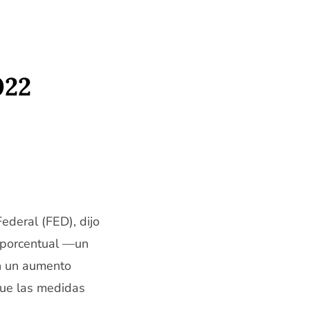
022
ederal (FED), dijo
o porcentual —un
n un aumento
que las medidas