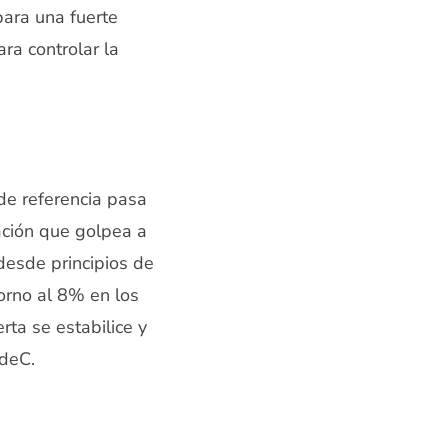
para una fuerte
ra controlar la
de referencia pasa
ación que golpea a
desde principios de
orno al 8% en los
ta se estabilice y
CdeC.