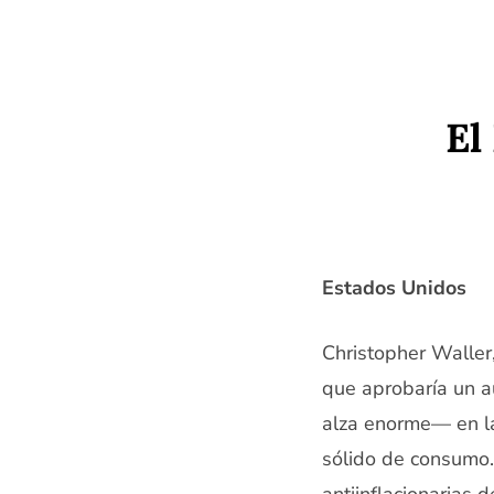
Saltar
al
contenido
El
Estados Unidos
Christopher Waller
que aprobaría un a
alza enorme— en l
sólido de consumo.