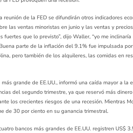
de la FED provoquen una recesión.
a reunión de la FED se difundirán otros indicadores eco
bre las ventas minoristas en junio y las ventas y precios
s fuertes que lo previsto”, dijo Waller, “yo me inclinarí
Buena parte de la inflación del 9.1% fue impulsada por
lina, pero también de los alquileres, las comidas en re
 más grande de EE.UU., informó una caída mayor a la 
ncias del segundo trimestre, ya que reservó más dinero
ante los crecientes riesgos de una recesión. Mientras M
e de 30 por ciento en su ganancia trimestral.
cuatro bancos más grandes de EE.UU. registren US$ 3.